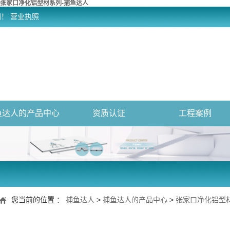
张家口净化铝型材系列-捕鱼达人
网！
营业执照
鱼达人的产品中心
资质认证
工程案例
您当前的位置 ：
捕鱼达人
>
捕鱼达人的产品中心
>
张家口净化铝型