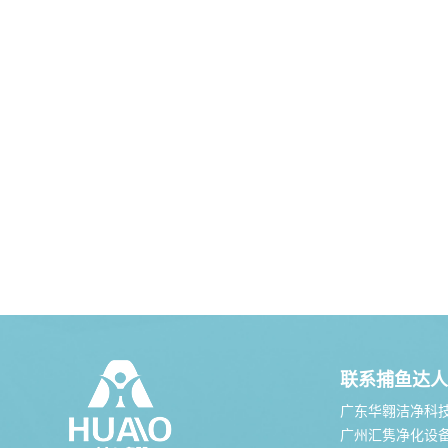
联系捕鱼达人
广东华翱洁净科
广州汇隽净化设