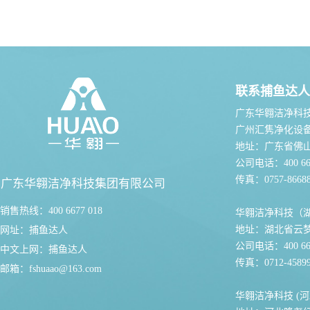
联系捕鱼达人
广东华翱洁净科
广州汇隽净化设
地址：广东省佛
公司电话：400 667
传真：0757-86688
广东华翱洁净科技集团有限公司
销售热线：400 6677 018
华翱洁净科技（
地址：湖北省云
网址：
捕鱼达人
公司电话：400 667
中文上网：
捕鱼达人
传真：0712-45899
邮箱：
fshuaao@163.com
华翱洁净科技 (河