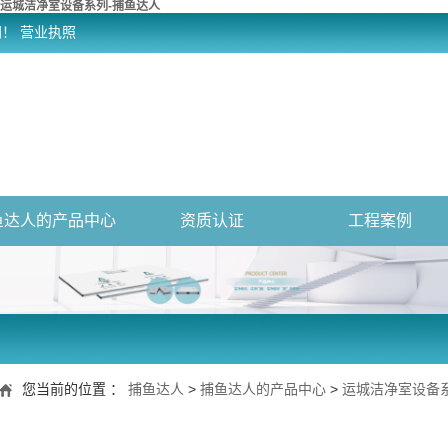
运城洁净室设备系列-捕鱼达人
网！
营业执照
鱼达人的产品中心
资质认证
工程案例
您当前的位置 ：
捕鱼达人
>
捕鱼达人的产品中心
>
运城洁净室设备