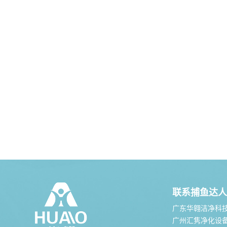
联系捕鱼达人
广东华翱洁净科
广州汇隽净化设