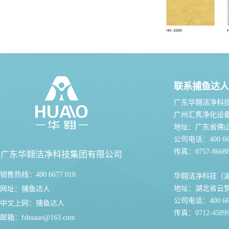
联系捕鱼达人
广东华翱洁净科
广州汇隽净化设
地址：广东省佛
公司电话：400 667
传真：0757-86688
广东华翱洁净科技集团有限公司
销售热线：400 6677 018
华翱洁净科技（
地址：湖北省云
网址：
捕鱼达人
公司电话：400 667
中文上网：
捕鱼达人
传真：0712-45899
邮箱：
fshuaao@163.com