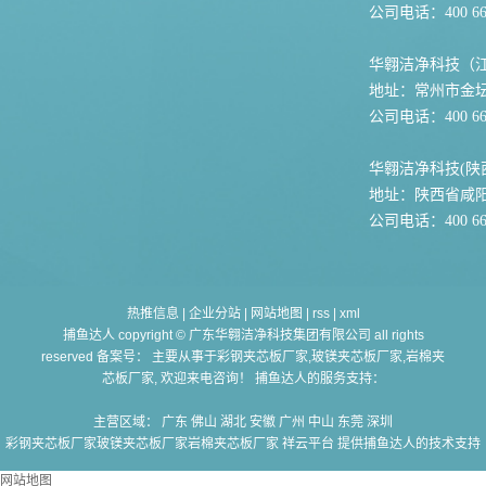
公司电话：400 667
华翱洁净科技（
地址：常州市金坛
公司电话：400 667
华翱洁净科技(陕
地址：陕西省咸
公司电话：400 667
热推信息
|
企业分站
|
网站地图
|
rss
|
xml
捕鱼达人 copyright © 广东华翱洁净科技集团有限公司 all rights
reserved 备案号： 主要从事于
彩钢夹芯板厂家,玻镁夹芯板厂家,岩棉夹
芯板厂家
, 欢迎来电咨询！ 捕鱼达人的服务支持：
主营区域：
广东
佛山
湖北
安徽
广州
中山
东莞
深圳
彩钢夹芯板厂家玻镁夹芯板厂家岩棉夹芯板厂家
祥云平台 提供捕鱼达人的技术支持
网站地图