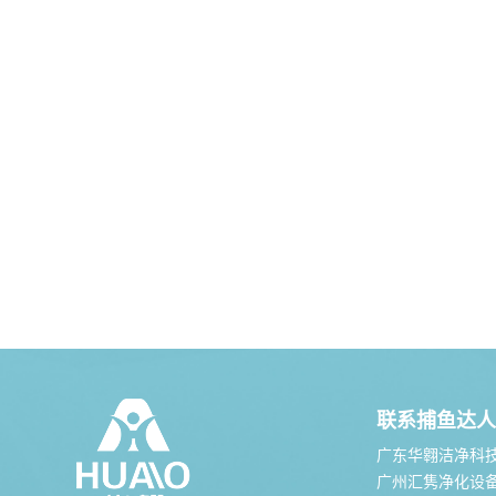
联系捕鱼达人
广东华翱洁净科
广州汇隽净化设