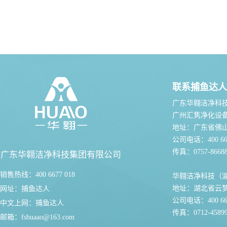
联系捕鱼达人
广东华翱洁净科
广州汇隽净化设
地址：广东省佛
公司电话：400 667
传真：0757-86688
广东华翱洁净科技集团有限公司
销售热线：400 6677 018
华翱洁净科技（
地址：湖北省云
网址：
捕鱼达人
公司电话：400 667
中文上网：
捕鱼达人
传真：0712-45899
邮箱：
fshuaao@163.com