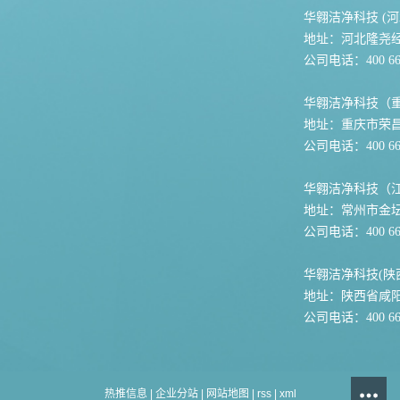
华翱洁净科技 (河
地址：河北隆尧
公司电话：400 667
华翱洁净科技（
地址：重庆市荣
公司电话：400 667
华翱洁净科技（
地址：常州市金坛
公司电话：400 667
华翱洁净科技(陕
地址：陕西省咸
公司电话：400 667
热推信息
|
企业分站
|
网站地图
|
rss
|
xml