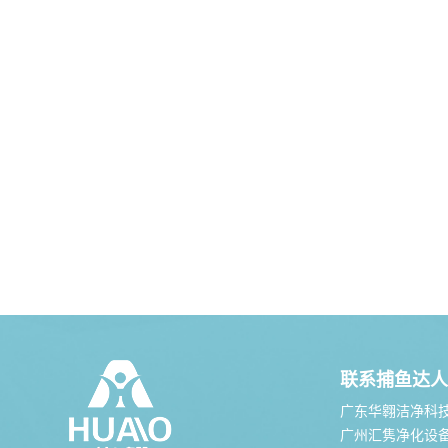
联系捕鱼达人
广东华翱洁净科
广州汇隽净化设