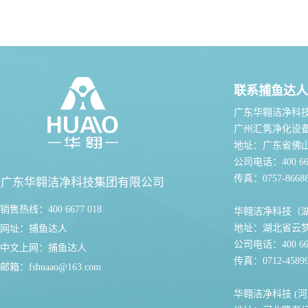
联系捕鱼达人
广东华翱洁净科
广州汇隽净化设
地址：广东省佛
公司电话：400 667
传真：0757-86688
广东华翱洁净科技集团有限公司
销售热线：400 6677 018
华翱洁净科技（
地址：湖北省云
网址：
捕鱼达人
公司电话：400 667
中文上网：
捕鱼达人
传真：0712-45899
邮箱：
fshuaao@163.com
华翱洁净科技 (河