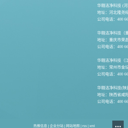
华翱洁净科技 (河
地址：河北隆尧
公司电话：400 667
华翱洁净科技（
地址：重庆市荣
公司电话：400 667
华翱洁净科技（
地址：常州市金坛
公司电话：400 667
华翱洁净科技(陕
地址：陕西省咸
公司电话：400 667
热推信息
|
企业分站
|
网站地图
|
rss
|
xml