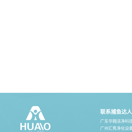
联系捕鱼达人
广东华翱洁净科
广州汇隽净化设