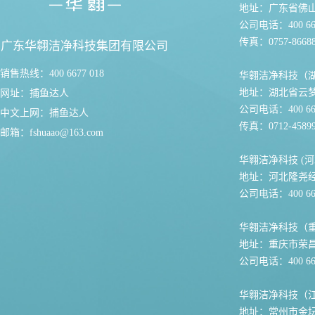
地址：广东省佛
公司电话：400 667
传真：0757-86688
广东华翱洁净科技集团有限公司
销售热线：400 6677 018
华翱洁净科技（
地址：湖北省云
网址：
捕鱼达人
公司电话：400 667
中文上网：
捕鱼达人
传真：0712-45899
邮箱：
fshuaao@163.com
华翱洁净科技 (河
地址：河北隆尧
公司电话：400 667
华翱洁净科技（
地址：重庆市荣
公司电话：400 667
华翱洁净科技（
地址：常州市金坛