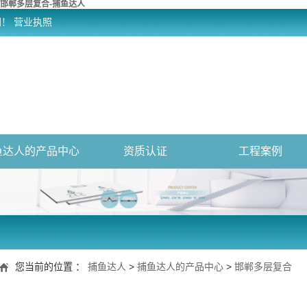
邯郸多层复合-捕鱼达人
网！
营业执照
鱼达人的产品中心
资质认证
工程案例
您当前的位置 ：
捕鱼达人
>
捕鱼达人的产品中心
>
邯郸多层复合