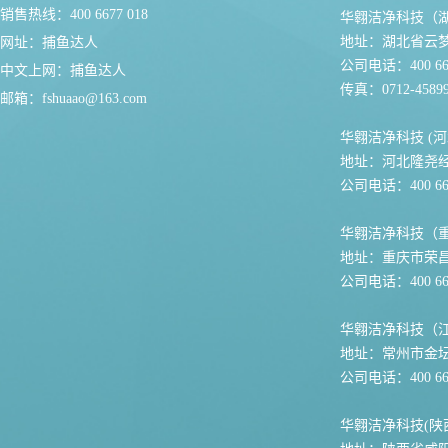
销售热线：400 6677 018
华翱洁净科技（
地址：湖北省云
网址：
捕鱼达人
公司电话：400 667
中文上网：
捕鱼达人
传真：0712-45899
邮箱：
fshuaao@163.com
华翱洁净科技 (河
地址：河北隆尧
公司电话：400 667
华翱洁净科技（
地址：重庆市荣
公司电话：400 667
华翱洁净科技（
地址：常州市金坛
公司电话：400 667
华翱洁净科技(陕