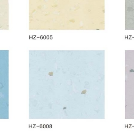
透四折-华宙系列
呼伦贝尔通透四折-华宇系列