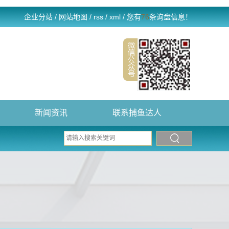
企业分站
/
网站地图
/
rss
/
xml
/
您有
76
条询盘信息！
新闻资讯
联系捕鱼达人