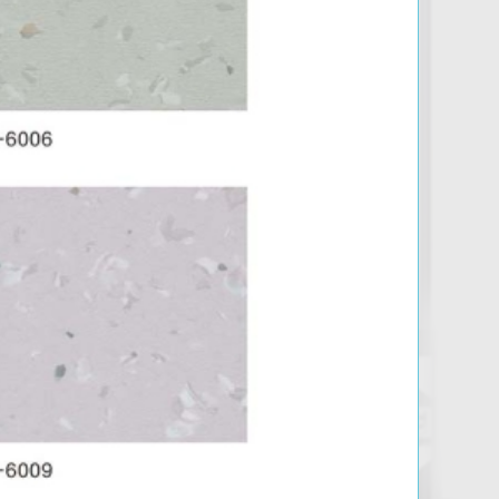
呼伦贝尔通透四折-华星系列