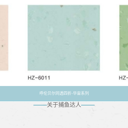
透四折-华天系列
呼伦贝尔静电工业-华工系列
ABOUT US
呼伦贝尔同透四折-华宙系列
关于捕鱼达人