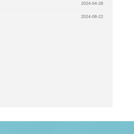
2024-04-28
2024-08-22