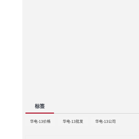
标签
华电-13价格
华电-13批发
华电-13公司