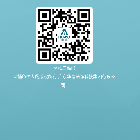
网站二维码
©捕鱼达人的版权所有 广东华翱洁净科技集团有限公
司