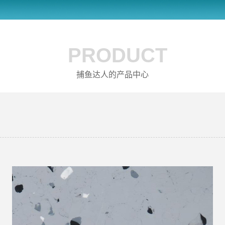
PRODUCT
捕鱼达人的产品中心