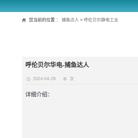
您当前的位置 ：
捕鱼达人
>
呼伦贝尔静电工业
呼伦贝尔华电-捕鱼达人
2024-04-28
次
详细介绍：