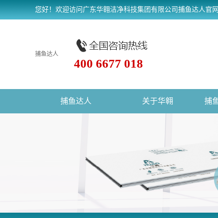
您好！欢迎访问广东华翱洁净科技集团有限公司捕鱼达人官
捕鱼达人
400 6677 018
捕鱼达人
关于华翱
捕