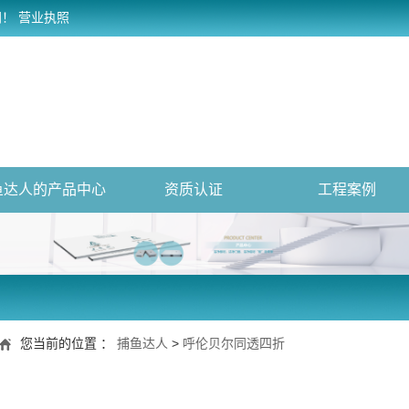
网！
营业执照
鱼达人的产品中心
资质认证
工程案例
您当前的位置 ：
捕鱼达人
>
呼伦贝尔同透四折