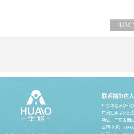
机制
联系捕鱼达人
广东华翱洁净科
广州汇隽净化设
地址：广东省佛
公司电话：400 667