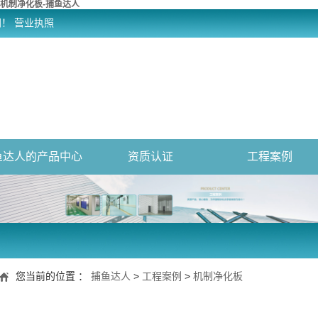
机制净化板-捕鱼达人
网！
营业执照
鱼达人的产品中心
资质认证
工程案例
您当前的位置 ：
捕鱼达人
>
工程案例
>
机制净化板