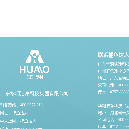
联系捕鱼达人
广东华翱洁净科
广州汇隽净化设
地址：广东省佛
公司电话：400 667
传真：0757-86688
广东华翱洁净科技集团有限公司
销售热线：400 6677 018
华翱洁净科技（
地址：湖北省云
网址：
捕鱼达人
公司电话：400 667
中文上网：
捕鱼达人
传真：0712-45899