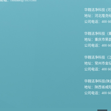
邮箱：
fshuaao@163.com
华翱洁净科技 (河
地址：河北隆尧
公司电话：400 667
华翱洁净科技（
地址：重庆市荣
公司电话：400 667
华翱洁净科技（
地址：常州市金坛
公司电话：400 667
华翱洁净科技(陕
地址：陕西省咸
公司电话：400 667