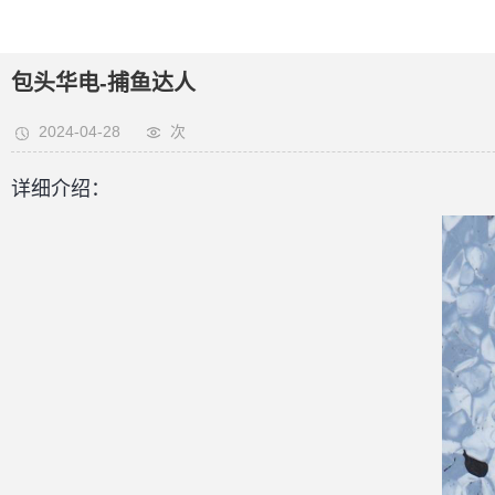
包头华电-捕鱼达人
2024-04-28
次
详细介绍：