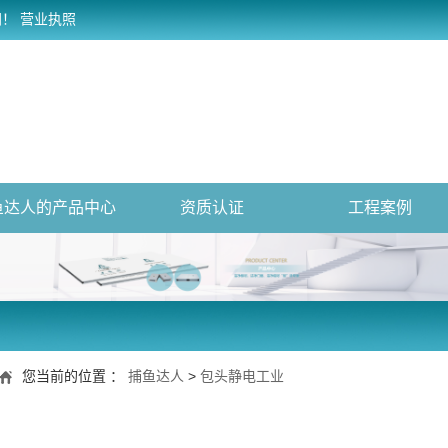
网！
营业执照
鱼达人的产品中心
资质认证
工程案例
您当前的位置 ：
捕鱼达人
>
包头静电工业