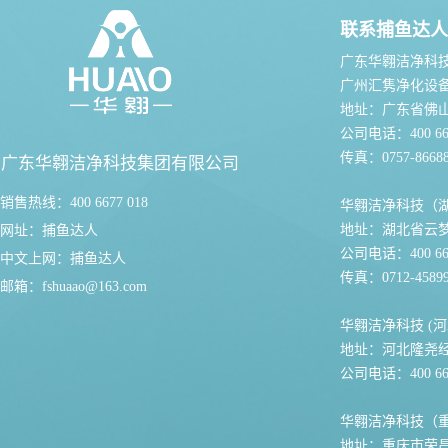
联系捕鱼达人
广东华翱洁净科
广州汇隽净化设
地址：广东省佛
公司电话：400 667
传真：0757-86688
广东华翱洁净科技集团有限公司
销售热线：400 6677 018
华翱洁净科技（
地址：湖北省云
网址：
捕鱼达人
公司电话：400 667
中文上网：
捕鱼达人
传真：0712-45899
邮箱：
fshuaao@163.com
华翱洁净科技 (河
地址：河北隆尧
公司电话：400 667
华翱洁净科技（
地址：重庆市荣