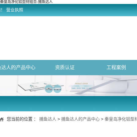
秦皇岛净化铝型材组合-捕鱼达人
网！
营业执照
鱼达人的产品中心
资质认证
工程案例
您当前的位置 ：
捕鱼达人
>
捕鱼达人的产品中心
>
秦皇岛净化铝型