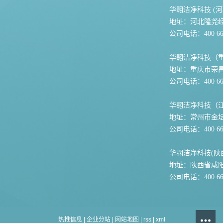
华翱洁净科技 (河
地址：河北隆尧
公司电话：400 667
华翱洁净科技（
地址：重庆市荣
公司电话：400 667
华翱洁净科技（
地址：常州市金坛
公司电话：400 667
华翱洁净科技(陕
地址：陕西省咸
公司电话：400 667
热推信息
|
企业分站
|
网站地图
|
rss
|
xml