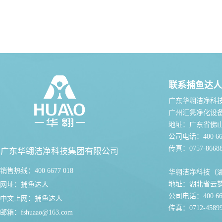
联系捕鱼达人
广东华翱洁净科
广州汇隽净化设
地址：广东省佛
公司电话：400 667
传真：0757-86688
广东华翱洁净科技集团有限公司
销售热线：400 6677 018
华翱洁净科技（
地址：湖北省云
网址：
捕鱼达人
公司电话：400 667
中文上网：
捕鱼达人
传真：0712-45899
邮箱：
fshuaao@163.com