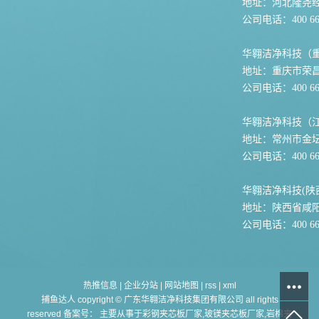
地址：河北隆尧
公司电话：400 667
华翱洁净科技（
地址：重庆市荣
公司电话：400 667
华翱洁净科技（
地址：常州市金坛
公司电话：400 667
华翱洁净科技(陕
地址：陕西省咸
公司电话：400 667
热推信息
|
企业分站
|
网站地图
|
rss
|
xml
捕鱼达人 copyright © 广东华翱洁净科技集团有限公司 all rights
reserved 备案号： 主要从事于
彩钢夹芯板厂家,玻镁夹芯板厂家,岩棉夹