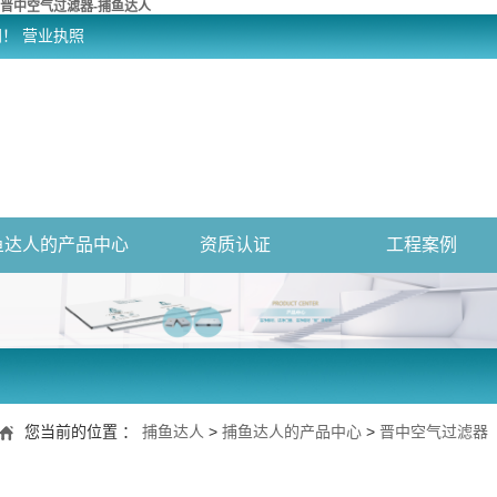
晋中空气过滤器-捕鱼达人
网！
营业执照
鱼达人的产品中心
资质认证
工程案例
您当前的位置 ：
捕鱼达人
>
捕鱼达人的产品中心
>
晋中空气过滤器