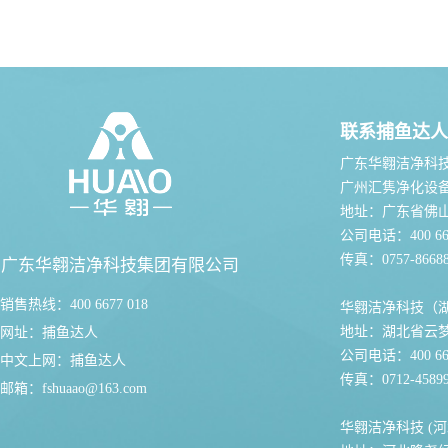
联系捕鱼达人
广东华翱洁净科
广州汇隽净化设
地址：广东省佛
公司电话：400 667
传真：0757-86688
广东华翱洁净科技集团有限公司
销售热线：400 6677 018
华翱洁净科技（
地址：湖北省云
网址：
捕鱼达人
公司电话：400 667
中文上网：
捕鱼达人
传真：0712-45899
邮箱：
fshuaao@163.com
华翱洁净科技 (河