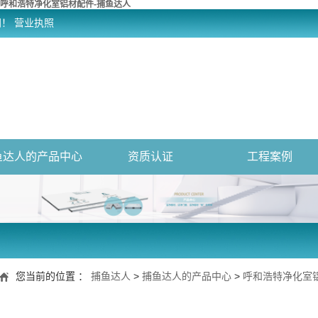
呼和浩特净化室铝材配件-捕鱼达人
网！
营业执照
鱼达人的产品中心
资质认证
工程案例
您当前的位置 ：
捕鱼达人
>
捕鱼达人的产品中心
>
呼和浩特净化室