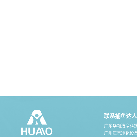
联系捕鱼达人
广东华翱洁净科
广州汇隽净化设