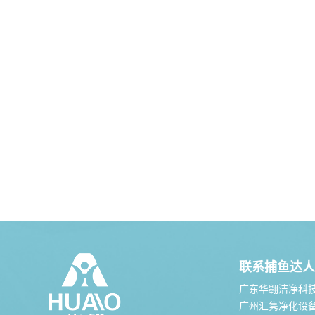
联系捕鱼达人
广东华翱洁净科
广州汇隽净化设