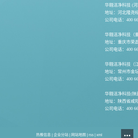
华翱洁净科技 (河
地址：河北隆尧
公司电话：400 667
华翱洁净科技（
地址：重庆市荣
公司电话：400 667
华翱洁净科技（
地址：常州市金坛
公司电话：400 667
华翱洁净科技(陕
地址：陕西省咸
公司电话：400 667
热推信息
|
企业分站
|
网站地图
|
rss
|
xml