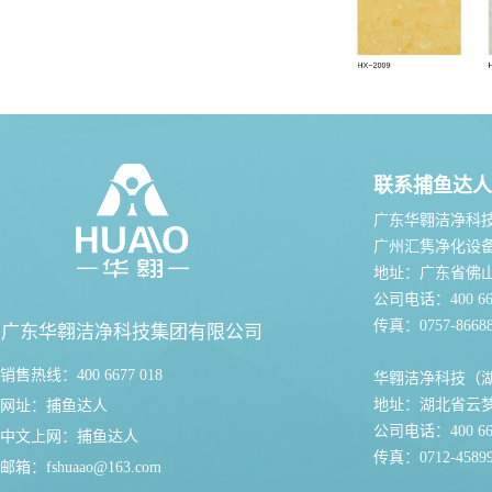
联系捕鱼达人
广东华翱洁净科
广州汇隽净化设
地址：广东省佛
公司电话：400 667
传真：0757-86688
广东华翱洁净科技集团有限公司
销售热线：400 6677 018
华翱洁净科技（
地址：湖北省云
网址：
捕鱼达人
公司电话：400 667
中文上网：
捕鱼达人
传真：0712-45899
邮箱：
fshuaao@163.com