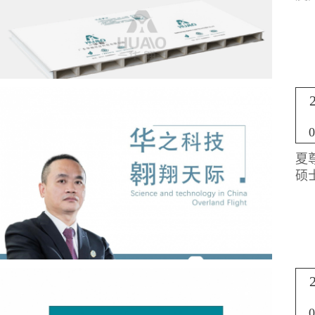
0
夏
硕
0