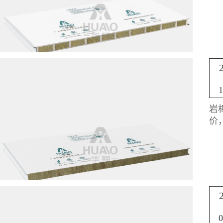
1
岩
价
0