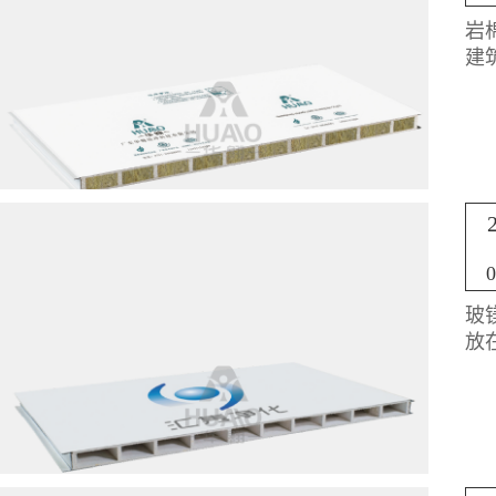
岩
建
0
玻
放