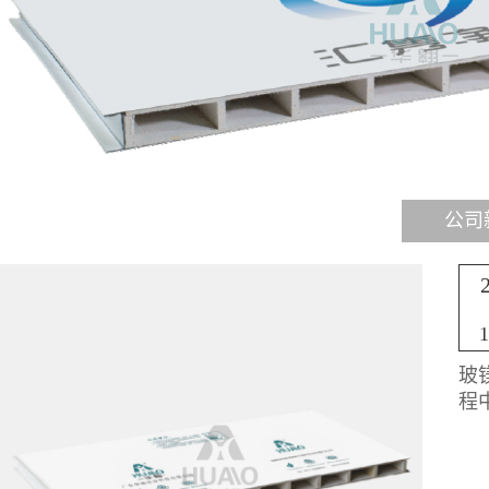
公司
1
玻
程