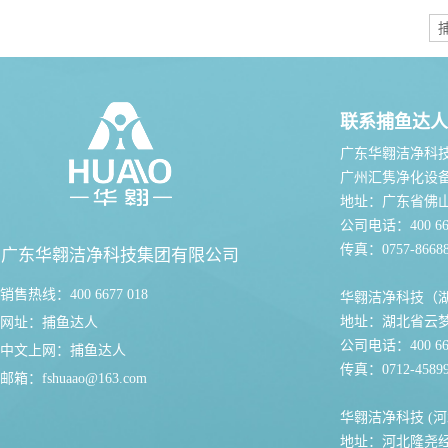
联系捕鱼达人
广东华翱洁净科
广州汇隽净化设
地址：广东省佛
公司电话：400 667
传真：0757-86688
广东华翱洁净科技集团有限公司
销售热线：400 6677 018
华翱洁净科技（
地址：湖北省云
网址：
捕鱼达人
公司电话：400 667
中文上网：
捕鱼达人
传真：0712-45899
邮箱：
fshuaao@163.com
华翱洁净科技 (河
地址：河北隆尧