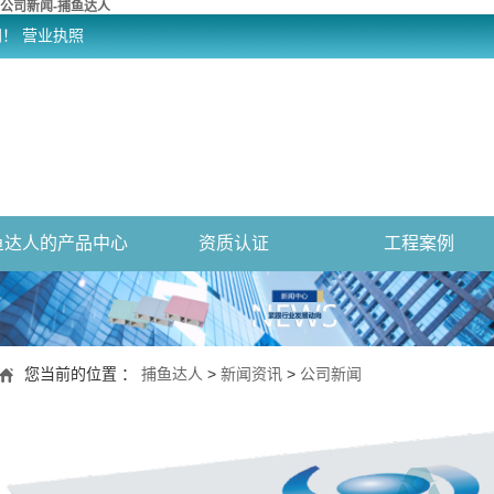
公司新闻-捕鱼达人
网！
营业执照
鱼达人的产品中心
资质认证
工程案例
您当前的位置 ：
捕鱼达人
>
新闻资讯
>
公司新闻