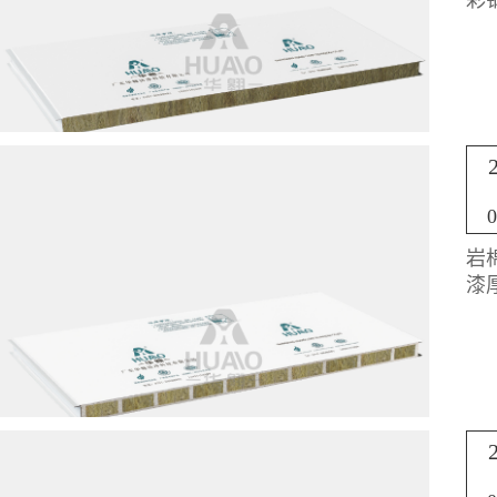
彩
0
岩
漆