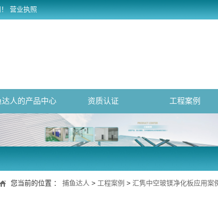
网！
营业执照
鱼达人的产品中心
资质认证
工程案例
您当前的位置 ：
捕鱼达人
>
工程案例
>
汇隽中空玻镁净化板应用案