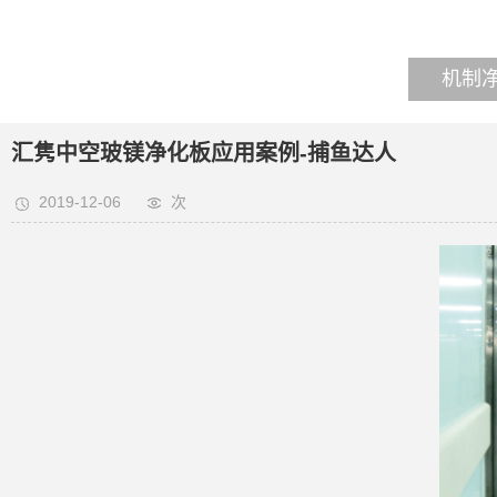
机制
汇隽中空玻镁净化板应用案例-捕鱼达人
2019-12-06
次