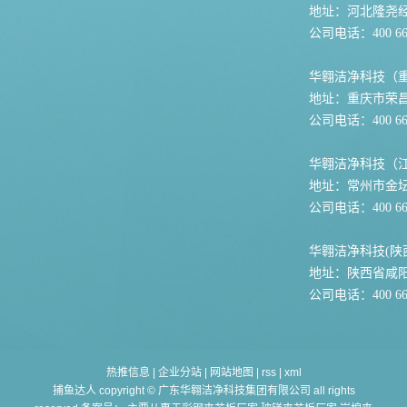
地址：河北隆尧
公司电话：400 667
华翱洁净科技（
地址：重庆市荣
公司电话：400 667
华翱洁净科技（
地址：常州市金坛
公司电话：400 667
华翱洁净科技(陕
地址：陕西省咸
公司电话：400 667
热推信息
|
企业分站
|
网站地图
|
rss
|
xml
捕鱼达人 copyright © 广东华翱洁净科技集团有限公司 all rights