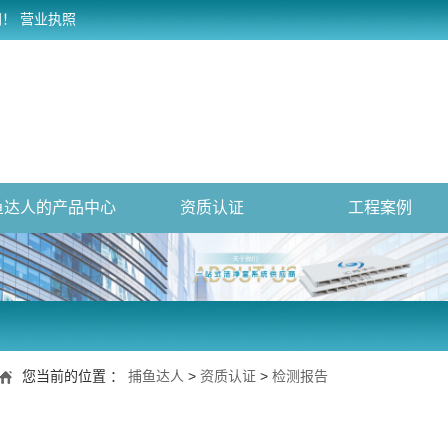
网！
营业执照
鱼达人的产品中心
资质认证
工程案例
您当前的位置 ：
捕鱼达人
>
资质认证
>
检测报告