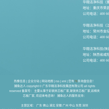
华翱洁净科技（
地址：重庆市荣
公司电话：400 667
华翱洁净科技（
地址：常州市金坛
公司电话：400 667
华翱洁净科技(陕
地址：陕西省咸
公司电话：400 667
热推信息
|
企业分站
|
网站地图
|
rss
|
xml
|
您有
76
条询盘信息！
捕鱼达人 copyright © 广东华翱洁净科技集团有限公司 all rights
reserved 备案号： 主要从事于
彩钢夹芯板厂家,玻镁夹芯板厂家,岩棉夹
芯板厂家
, 欢迎来电咨询！ 捕鱼达人的服务支持：
主营区域：
广东
佛山
湖北
安徽
广州
中山
东莞
深圳