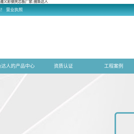
遵义彩钢夹芯板厂家-捕鱼达人
网！
营业执照
鱼达人的产品中心
资质认证
工程案例