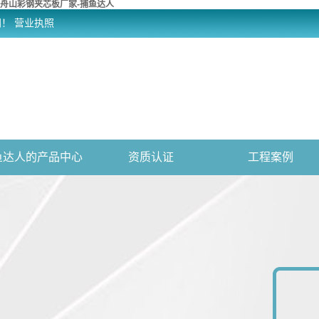
舟山彩钢夹芯板厂家-捕鱼达人
网！
营业执照
鱼达人的产品中心
资质认证
工程案例