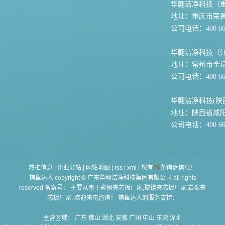
华翱洁净科技（
地址：重庆市荣
公司电话：400 667
华翱洁净科技（
地址：常州市金坛
公司电话：400 667
华翱洁净科技(陕
地址：陕西省咸
公司电话：400 667
热推信息
|
企业分站
|
网站地图
|
rss
|
xml
|
您有
76
条询盘信息！
捕鱼达人 copyright © 广东华翱洁净科技集团有限公司 all rights
reserved 备案号： 主要从事于
彩钢夹芯板厂家,玻镁夹芯板厂家,岩棉夹
芯板厂家
, 欢迎来电咨询！ 捕鱼达人的服务支持：
主营区域：
广东
佛山
湖北
安徽
广州
中山
东莞
深圳