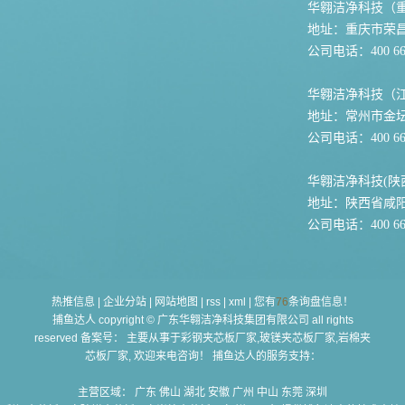
华翱洁净科技（
地址：重庆市荣
公司电话：400 667
华翱洁净科技（
地址：常州市金坛
公司电话：400 667
华翱洁净科技(陕
地址：陕西省咸
公司电话：400 667
热推信息
|
企业分站
|
网站地图
|
rss
|
xml
|
您有
76
条询盘信息！
捕鱼达人 copyright © 广东华翱洁净科技集团有限公司 all rights
reserved 备案号： 主要从事于
彩钢夹芯板厂家,玻镁夹芯板厂家,岩棉夹
芯板厂家
, 欢迎来电咨询！ 捕鱼达人的服务支持：
主营区域：
广东
佛山
湖北
安徽
广州
中山
东莞
深圳