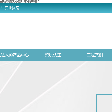
盐城彩钢夹芯板厂家-捕鱼达人
网！
营业执照
鱼达人的产品中心
资质认证
工程案例