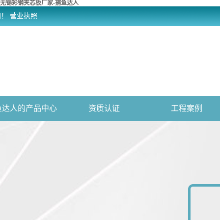
无锡彩钢夹芯板厂家-捕鱼达人
网！
营业执照
鱼达人的产品中心
资质认证
工程案例