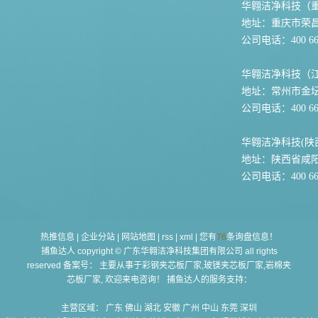
华翱洁净科技（
地址：重庆市荣
公司电话：400 667
华翱洁净科技（
地址：常州市金坛
公司电话：400 667
华翱洁净科技(陕
地址：陕西省咸
公司电话：400 667
热推信息
|
企业分站
|
网站地图
|
rss
|
xml
|
您有
76
条询盘信息！
捕鱼达人 copyright © 广东华翱洁净科技集团有限公司 all rights
reserved 备案号： 主要从事于
彩钢夹芯板厂家,玻镁夹芯板厂家,岩棉夹
芯板厂家
, 欢迎来电咨询！ 捕鱼达人的服务支持：
主营区域：
广东
佛山
湖北
安徽
广州
中山
东莞
深圳