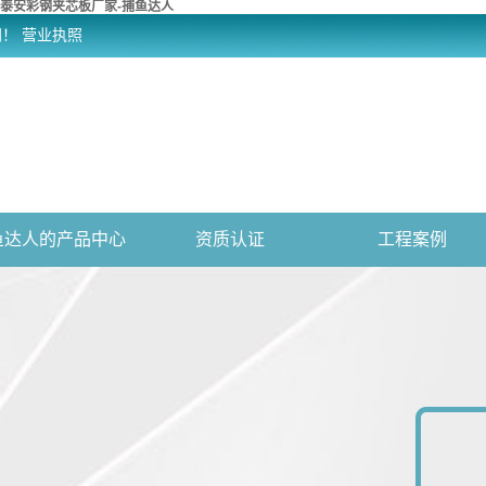
泰安彩钢夹芯板厂家-捕鱼达人
网！
营业执照
鱼达人的产品中心
资质认证
工程案例