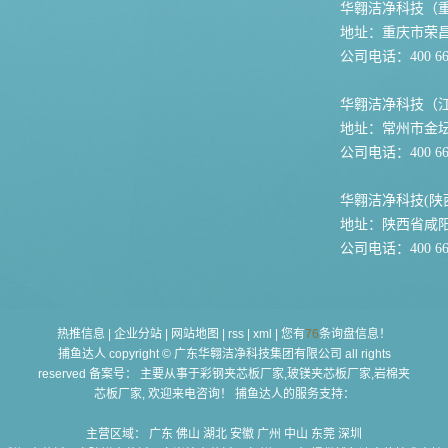
华翱洁净科技（
地址：重庆市荣
公司电话：400 667
华翱洁净科技（
地址：常州市金坛
公司电话：400 667
华翱洁净科技(陕
地址：陕西省咸
公司电话：400 667
热推信息
|
企业分站
|
网站地图
|
rss
|
xml
|
您有
76
条询盘信息！
捕鱼达人 copyright © 广东华翱洁净科技集团有限公司 all rights
reserved 备案号： 主要从事于
彩钢夹芯板厂家,玻镁夹芯板厂家,岩棉夹
芯板厂家
, 欢迎来电咨询！ 捕鱼达人的服务支持：
主营区域：
广东
佛山
湖北
安徽
广州
中山
东莞
深圳