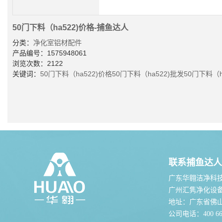
50门下料（ha522)价格-捕鱼达人
分类：
净化室铝材配件
产品编号：1575948061
浏览次数：2122
关键词：
50门下料（ha522)价格
50门下料（ha522)批发
50门下料（h
联系捕鱼达人
广东华翱洁净科
广州汇隽净化设
地址：广东省佛
公司电话：400 667