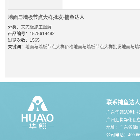
地面与墙板节点大样批发-捕鱼达人
分类：
夹芯板施工图解
产品编号：1575614482
浏览次数：1565
关键词：
地面与墙板节点大样价格
地面与墙板节点大样批发
地面与墙
联系捕鱼达人
广东华翱洁净科
广州汇隽净化设
地址：广东省佛
公司电话：400 667