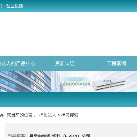
网！
营业执照
鱼达人的产品中心
资质认证
工程案例
您当前的位置 ：
捕鱼达人
> 标签搜索
当前标签：
吊梁中字铝-坯料（ha513）公司