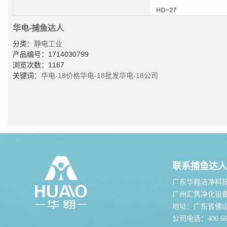
华电-捕鱼达人
分类：
静电工业
产品编号：1714030799
浏览次数：1167
关键词：
华电-18价格
华电-18批发
华电-18公司
联系捕鱼达人
广东华翱洁净科
广州汇隽净化设
地址：广东省佛
公司电话：400 667