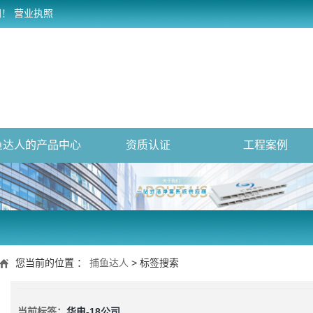
网！
营业执照
鱼达人的产品中心
资质认证
工程案例
您当前的位置 ：
捕鱼达人
> 标签搜索
当前标签：
华电-18公司