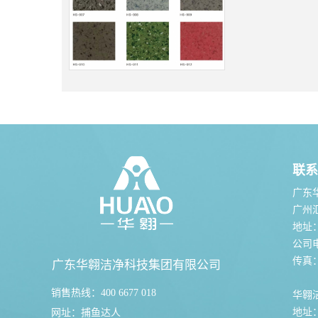
联系
广东
广州
地址
公司电话
传真：0
广东华翱洁净科技集团有限公司
销售热线：400 6677 018
华翱
地址
网址：
捕鱼达人