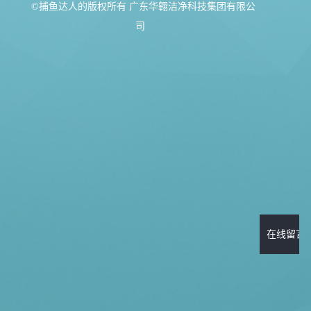
©捕鱼达人的版权所有 广东华翱洁净科技集团有限公
司
在线留言