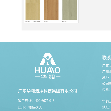
联系
广东
广州
地址
公司电话
传真：0
广东华翱洁净科技集团有限公司
销售热线：400 6677 018
华翱
地址
网址：
捕鱼达人