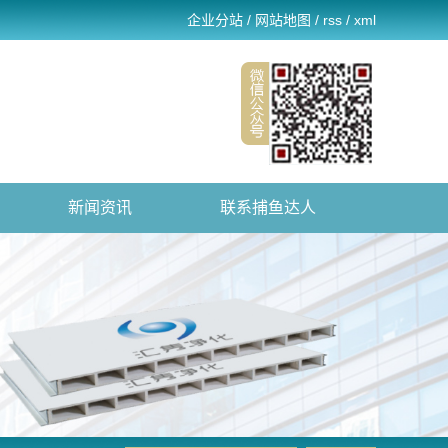
企业分站
/
网站地图
/
rss
/
xml
新闻资讯
联系捕鱼达人