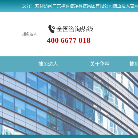
您好！欢迎访问广东华翱洁净科技集团有限公司捕鱼达人官
捕鱼达人
400 6677 018
捕鱼达人
关于华翱
捕