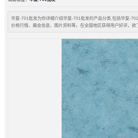
华复-701批发
为你详细介绍
华复-701批发
的产品分类,包括
华复-70
价格行情、展会信息、图片资料等，在全国地区获得用户好评，欲了