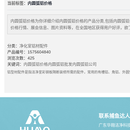
当前标签：
内圆弧铝价格
内圆弧铝价格
为你详细介绍
内圆弧铝价格
的产品分类,包括
内圆弧铝
价格行情、展会信息、图片资料等，在全国地区获得用户好评，欲了
分类：
净化室铝材配件
产品编号：1575604840
浏览次数：425
关键词：
内圆弧铝价格
内圆弧铝批发
内圆弧铝公司
铝型材配件是指洁净室彩钢板隔断装修所需的配件，常用的有槽铝、角铝、外圆
联系捕鱼达人
广东华翱洁净科