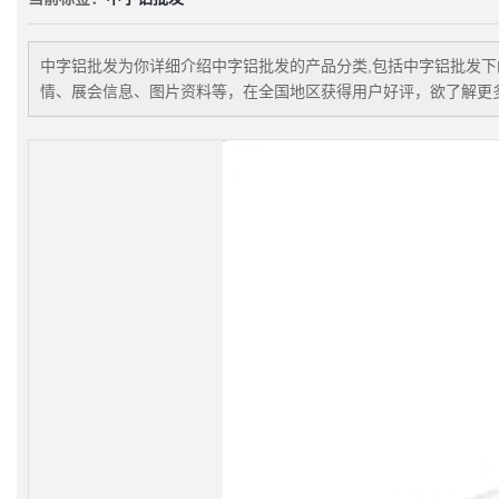
中字铝批发
为你详细介绍
中字铝批发
的产品分类,包括
中字铝批发
下
情、展会信息、图片资料等，在全国地区获得用户好评，欲了解更多