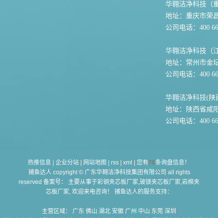
华翱洁净科技（
地址：重庆市荣
公司电话：400 667
华翱洁净科技（
地址：常州市金坛
公司电话：400 667
华翱洁净科技(陕
地址：陕西省咸
公司电话：400 667
热推信息
|
企业分站
|
网站地图
|
rss
|
xml
|
您有
76
条询盘信息！
捕鱼达人 copyright © 广东华翱洁净科技集团有限公司 all rights
reserved 备案号： 主要从事于
彩钢夹芯板厂家,玻镁夹芯板厂家,岩棉夹
芯板厂家
, 欢迎来电咨询！ 捕鱼达人的服务支持：
主营区域：
广东
佛山
湖北
安徽
广州
中山
东莞
深圳