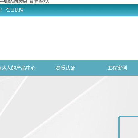
十堰彩钢夹芯板厂家-捕鱼达人
网！
营业执照
鱼达人的产品中心
资质认证
工程案例