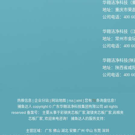
华翱洁净科技（
地址：重庆市荣
公司电话：400 667
华翱洁净科技（
地址：常州市金坛
公司电话：400 667
华翱洁净科技(陕
地址：陕西省咸
公司电话：400 667
热推信息
|
企业分站
|
网站地图
|
rss
|
xml
|
您有
76
条询盘信息！
捕鱼达人 copyright © 广东华翱洁净科技集团有限公司 all rights
reserved 备案号： 主要从事于
彩钢夹芯板厂家,玻镁夹芯板厂家,岩棉夹
芯板厂家
, 欢迎来电咨询！ 捕鱼达人的服务支持：
主营区域：
广东
佛山
湖北
安徽
广州
中山
东莞
深圳