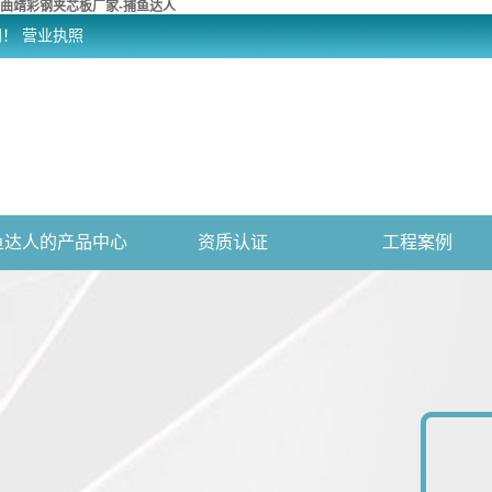
曲靖彩钢夹芯板厂家-捕鱼达人
网！
营业执照
鱼达人的产品中心
资质认证
工程案例