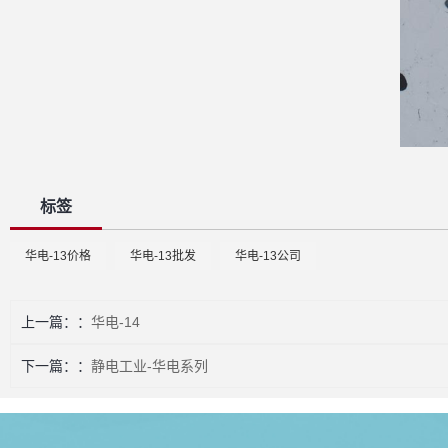
标签
华电-13价格
华电-13批发
华电-13公司
上一篇：
华电-14
下一篇：
静电工业-华电系列