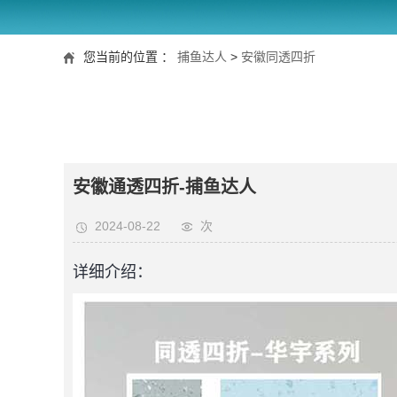
您当前的位置 ：
捕鱼达人
>
安徽同透四折
安徽通透四折-捕鱼达人
2024-08-22
次
详细介绍：