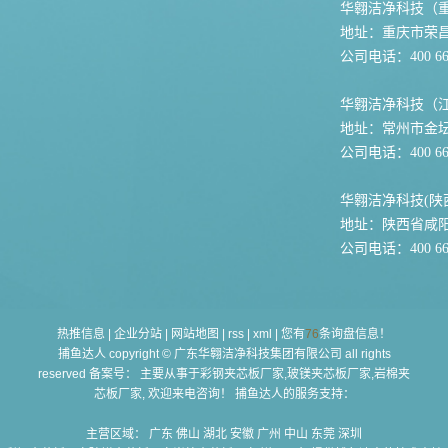
华翱洁净科技（
地址：重庆市荣
公司电话：400 667
华翱洁净科技（
地址：常州市金坛
公司电话：400 667
华翱洁净科技(陕
地址：陕西省咸
公司电话：400 667
热推信息
|
企业分站
|
网站地图
|
rss
|
xml
|
您有
76
条询盘信息！
捕鱼达人 copyright © 广东华翱洁净科技集团有限公司 all rights
reserved 备案号： 主要从事于
彩钢夹芯板厂家,玻镁夹芯板厂家,岩棉夹
芯板厂家
, 欢迎来电咨询！ 捕鱼达人的服务支持：
主营区域：
广东
佛山
湖北
安徽
广州
中山
东莞
深圳