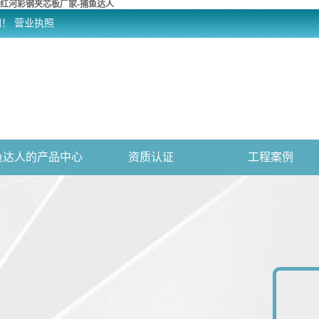
红河彩钢夹芯板厂家-捕鱼达人
网！
营业执照
鱼达人的产品中心
资质认证
工程案例