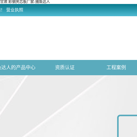
甘肃 彩钢夹芯板厂家-捕鱼达人
网！
营业执照
鱼达人的产品中心
资质认证
工程案例