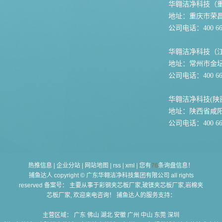
华翱洁净科技（
地址：重庆市荣
公司电话：400 667
华翱洁净科技（
地址：常州市金坛
公司电话：400 667
华翱洁净科技(陕
地址：陕西省咸
公司电话：400 667
热推信息
|
企业分站
|
网站地图
|
rss
|
xml
|
您有
76
条询盘信息！
捕鱼达人 copyright © 广东华翱洁净科技集团有限公司 all rights
reserved 备案号： 主要从事于
彩钢夹芯板厂家,玻镁夹芯板厂家,岩棉夹
芯板厂家
, 欢迎来电咨询！ 捕鱼达人的服务支持：
主营区域：
广东
佛山
湖北
安徽
广州
中山
东莞
深圳