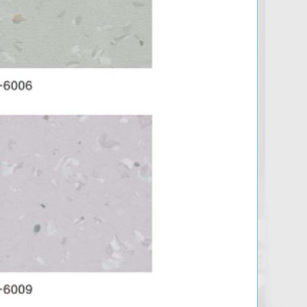
鄂尔多斯通透四折-华星系列