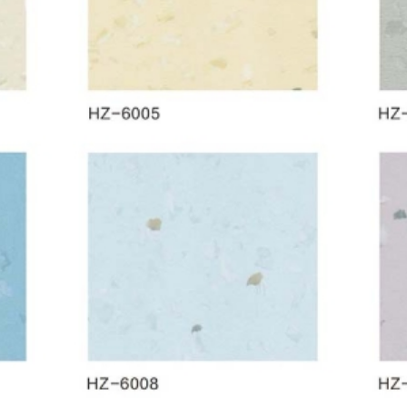
透四折-华宙系列
鄂尔多斯通透四折-华宇系列