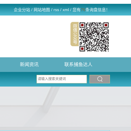
企业分站
/
网站地图
/
rss
/
xml
/
您有
76
条询盘信息！
新闻资讯
联系捕鱼达人