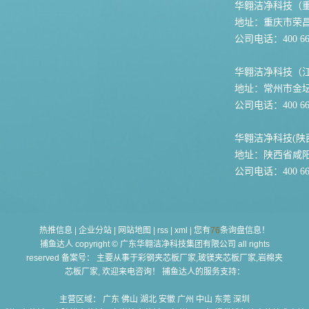
华翱洁净科技（
地址：重庆市荣
公司电话：400 667
华翱洁净科技（
地址：常州市金坛
公司电话：400 667
华翱洁净科技(陕
地址：陕西省咸
公司电话：400 667
热推信息
|
企业分站
|
网站地图
|
rss
|
xml
|
您有
76
条询盘信息！
捕鱼达人 copyright © 广东华翱洁净科技集团有限公司 all rights
reserved 备案号： 主要从事于
彩钢夹芯板厂家,玻镁夹芯板厂家,岩棉夹
芯板厂家
, 欢迎来电咨询！ 捕鱼达人的服务支持：
主营区域：
广东
佛山
湖北
安徽
广州
中山
东莞
深圳