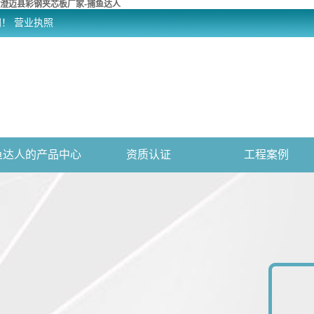
澄迈县彩钢夹芯板厂家-捕鱼达人
网！
营业执照
鱼达人的产品中心
资质认证
工程案例