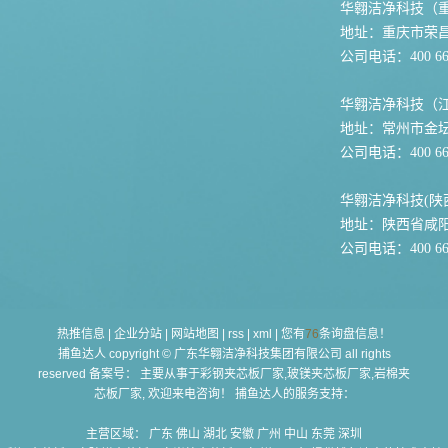
华翱洁净科技（
地址：重庆市荣
公司电话：400 667
华翱洁净科技（
地址：常州市金坛
公司电话：400 667
华翱洁净科技(陕
地址：陕西省咸
公司电话：400 667
热推信息
|
企业分站
|
网站地图
|
rss
|
xml
|
您有
76
条询盘信息！
捕鱼达人 copyright © 广东华翱洁净科技集团有限公司 all rights
reserved 备案号： 主要从事于
彩钢夹芯板厂家,玻镁夹芯板厂家,岩棉夹
芯板厂家
, 欢迎来电咨询！ 捕鱼达人的服务支持：
主营区域：
广东
佛山
湖北
安徽
广州
中山
东莞
深圳